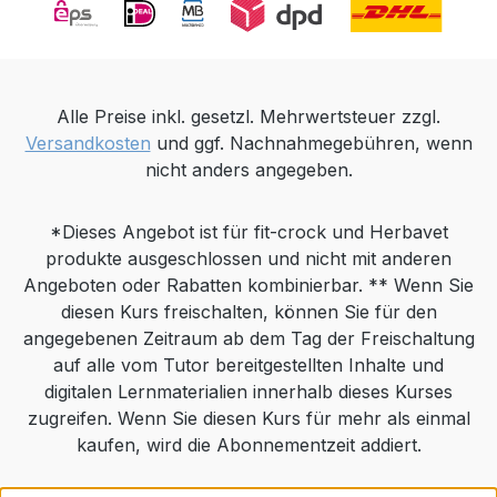
übersteigen.Analytische Bestandteile:
Rohprotein 3,0%, Rohfett 0,2%, Rohfaser
6,0%, Rohasche 32,0%,
salzsäureunlösliche Asche 30,0%, Natrium
2,2%, Kalium 0,8%. Kohlenhydratquelle:
Alle Preise inkl. gesetzl. Mehrwertsteuer zzgl.
BananenFütterungsempfehlung (Pulver):
Versandkosten
und ggf. Nachnahmegebühren, wenn
Über 1-7 Tage täglich dem Futter beifügen.
nicht anders angegeben.
Katzen: 0,5 g/Tier. Hunde: 0,5 g/10 kg
Körpergewicht. 1 viertel TL entspricht ca. 1
*Dieses Angebot ist für fit-crock und Herbavet
g. Höchtmenge von DurchfallStopp Plus:
produkte ausgeschlossen und nicht mit anderen
68,5 g/kg
Angeboten oder Rabatten kombinierbar. ** Wenn Sie
Alleinfuttermittel.Fütterungsempfehlung
diesen Kurs freischalten, können Sie für den
(Kapseln): Über 1-7 Tage täglich dem Futter
angegebenen Zeitraum ab dem Tag der Freischaltung
beifügen. Katzen: 1 Kapsel/Tier. Hunde: 1
auf alle vom Tutor bereitgestellten Inhalte und
Kapsel/10 kg Körpergewicht.
digitalen Lernmaterialien innerhalb dieses Kurses
Kapselfüllmenge: ca. 0,8 g. Höchtmenge
zugreifen. Wenn Sie diesen Kurs für mehr als einmal
von DurchfallStopp Plus: 68,5 g/kg
kaufen, wird die Abonnementzeit addiert.
Alleinfuttermittel.Die gleichzeitige orale
Verabreichung von Makroliden ist zu