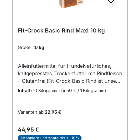
Fit-Crock Basic Rind Maxi 10 kg
Größe:
10 kg
Alleinfuttermittel für HundeNatürliches,
kaltgepresstes Trockenfutter mit Rindfleisch
– Glutenfrei !Fit-Crock Basic Rind ist unser
Spitzenfutter in gewohnter cdVet Qualität
Inhalt:
10 Kilogramm
(4,50 € / 1 Kilogramm)
mit einem moderaten Proteingehalt. Daher
eignet es sich ebenfalls bestens als
trockene Ergänzung zum Teil-BARF oder
Varianten ab
22,95 €
für die BARF-Pause. Die tierischen Proteine
stammen dabei hauptsächlich von Rindern
Regulärer Preis:
44,95 €
aus artgerechter Weidehaltung.Ideal auch
Abonniere und spare bis zu 10%