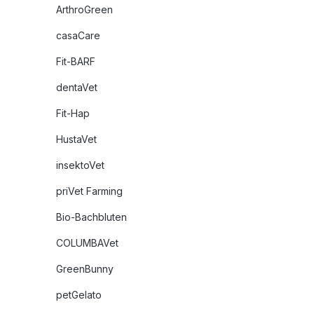
ArthroGreen
casaCare
Fit-BARF
dentaVet
Fit-Hap
HustaVet
insektoVet
priVet Farming
Bio-Bachbluten
COLUMBAVet
GreenBunny
petGelato