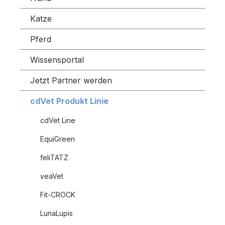
Katze
Pferd
Wissensportal
Jetzt Partner werden
cdVet Produkt Linie
cdVet Line
EquiGreen
feliTATZ
veaVet
Fit-CROCK
LunaLupis